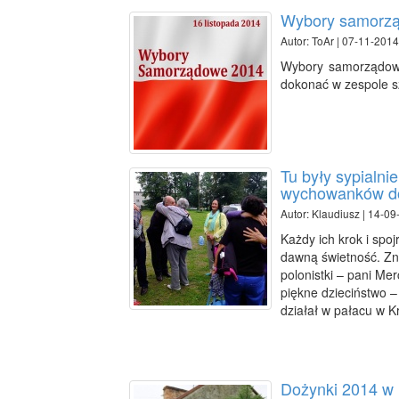
Wybory samorz
Autor: ToAr | 07-11-2014
Wybory samorządowe
dokonać w zespole s
Tu były sypialni
wychowanków do
Autor: Klaudiusz | 14-09
Każdy ich krok i sp
dawną świetność. Znó
polonistki – pani Me
piękne dzieciństwo 
działał w pałacu w K
Dożynki 2014 w