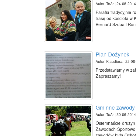
Autor: ToAr | 24-08-2014
Parafia tradycyjnie 
trasę od kościoła w
Bernard Szuba i Rena
Plan Dożynek
Autor: Klaudiusz | 22-08
Przedstawiamy w zał
Zapraszamy!
Gminne zawody 
Autor: ToAr | 30-06-2014
Osiemnaście drużyn 
Zawodach-Sportowo
zawodów była Ochotn