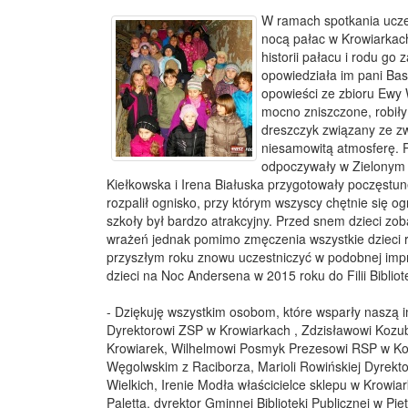
W ramach spotkania uczes
nocą pałac w Krowiarkac
historii pałacu i rodu go
opowiedziała im pani Ba
opowieści ze zbioru Ewy
mocno zniszczone, robiły
dreszczyk związany ze z
niesamowitą atmosferę. P
odpoczywały w Zielonym 
Kiełkowska i Irena Białuska przygotowały poczęstun
rozpalił ognisko, przy którym wszyscy chętnie się o
szkoły był bardzo atrakcyjny. Przed snem dzieci zob
wrażeń jednak pomimo zmęczenia wszystkie dzieci r
przyszłym roku znowu uczestniczyć w podobnej impr
dzieci na Noc Andersena w 2015 roku do Filii Bibli
- Dziękuję wszystkim osobom, które wsparły naszą 
Dyrektorowi ZSP w Krowiarkach , Zdzisławowi Kozu
Krowiarek, Wilhelmowi Posmyk Prezesowi RSP w Korn
Węgolwskim z Raciborza, Marioli Rowińskiej Dyrekt
Wielkich, Irenie Modła właścicielce sklepu w Krowi
Paletta, dyrektor Gminnej Biblioteki Publicznej w Pie