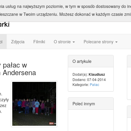
enia usług na najwyższym poziomie, w tym w sposób dostosowany do ind
ieszczane w Twoim urządzeniu. Możesz dokonać w każdym czasie zmia
ci
Zdjęcia
Filmiki
O stronie
Polecane strony
O artykule
y pałac w
n Andersena
Dodał(a):
Klaudiusz
Dodano: 07-04-2014
Kategorie:
Pałac
h.
czyły
Poleć innym
rzez
h.