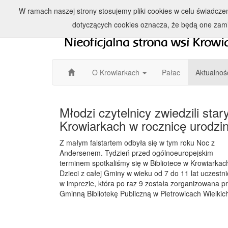
W ramach naszej strony stosujemy pliki cookies w celu świadcz
dotyczących cookies oznacza, że będą one zam
O Krowiarkach
Pałac
Aktualnoś
Młodzi czytelnicy zwiedzili star
Krowiarkach w rocznicę urodzi
Z małym falstartem odbyła się w tym roku Noc z
Andersenem. Tydzień przed ogólnoeuropejskim
terminem spotkaliśmy się w Bibliotece w Krowiarkac
Dzieci z całej Gminy w wieku od 7 do 11 lat uczestni
w imprezie, która po raz 9 została zorganizowana p
Gminną Bibliotekę Publiczną w Pietrowicach Wielkic