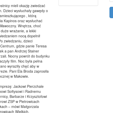
tnicy mieli okazję zwiedzać
h. Dzieci wysłuchały gawędy o
 zamieszkującego , którą
sia Kapinos oraz wysłuchać
 Wawoczny. Wnętrza, choć
 duże wrażanie, a lekki
wiedzaniem nocą dopełnił
o zwiedzaniu, dzieci
Centrum, gdzie panie Teresa
ek a pan Andrzej Stainer
grzali. Nocny powrót do budynku
aczyły film. Noc była pełna
ano wyraziły chęć aby w
ezie. Pani Ela Broda zaprosiła
otecznej w Makowie.
imprezę: Jackowi Pierzchale
bowi Sołtysowi i Radnemu
icy, Barbarze i Krzysztofowi
orowi ZSP w Pietrowicach
arkach – mówi Małgorzata
trowicach Wielkich.