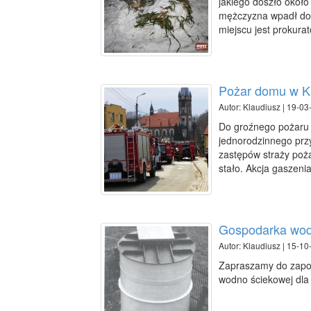
jakiego doszło około
mężczyzna wpadł do s
miejscu jest prokurat
Pożar domu w K
Autor: Klaudiusz | 19-03
Do groźnego pożaru 
jednorodzinnego przy
zastępów straży poża
stało. Akcja gaszeni
Gospodarka wod
Autor: Klaudiusz | 15-10
Zapraszamy do zapoz
wodno ściekowej dla