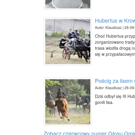
Hubertus w Kro
Autor: Klaudiusz | 26-09
Choć Hubertus przypa
zorganizowano tradyc
trasa wiodła drogą n
się w przypałacowym
Pościg za lisem
Autor: Klaudiusz | 26-09
Dziś odbył się III H
gonili lisa.
Zobacz czerwcowy numer Głosu Gmi