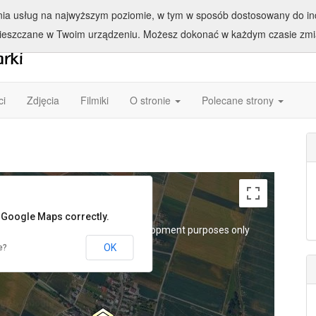
enia usług na najwyższym poziomie, w tym w sposób dostosowany do ind
ieszczane w Twoim urządzeniu. Możesz dokonać w każdym czasie zmia
ci
Zdjęcia
Filmiki
O stronie
Polecane strony
d Google Maps correctly.
t purposes only
For development purposes only
For d
OK
e?