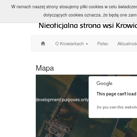
W ramach naszej strony stosujemy pliki cookies w celu świadcz
dotyczących cookies oznacza, że będą one zam
O Krowiarkach
Pałac
Aktualnoś
Mapa
This page can't loa
For development purposes only
For developmen
Do you own this websit