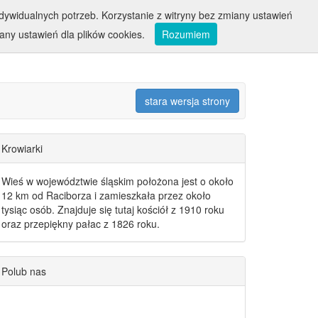
ywidualnych potrzeb. Korzystanie z witryny bez zmiany ustawień
ny ustawień dla plików cookies.
Rozumiem
stara wersja strony
Krowiarki
Wieś w województwie śląskim położona jest o około
12 km od Raciborza i zamieszkała przez około
tysiąc osób. Znajduje się tutaj kościół z 1910 roku
oraz przepiękny pałac z 1826 roku.
evelopment purposes only
Polub nas