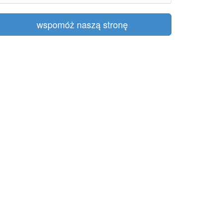
wspomóż naszą stronę
evelopment purposes only
evelopment purposes only