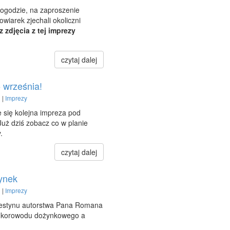
pogodzie, na zaproszenie
wiarek zjechali okoliczni
 zdjęcia z tej imprezy
czytaj dalej
 września!
 |
Imprezy
 się kolejna impreza pod
uż dziś zobacz co w planie
.
czytaj dalej
żynek
 |
Imprezy
z festynu autorstwa Pana Romana
 korowodu dożynkowego a