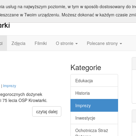
enia usług na najwyższym poziomie, w tym w sposób dostosowany do ind
ieszczane w Twoim urządzeniu. Możesz dokonać w każdym czasie zmia
ci
Zdjęcia
Filmiki
O stronie
Polecane strony
Kategorie
Edukacja
 |
Imprezy
Historia
tegorocznych dożynek
 75 lecia OSP Krowiarki.
Imprezy
czytaj dalej
Inwestycje
Ochotnicza Straż