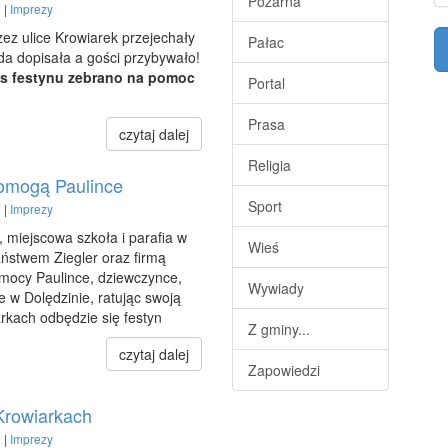
Pożarna
 |
Imprezy
zez ulice Krowiarek przejechały
Pałac
a dopisała a gości przybywało!
as festynu zebrano na pomoc
Portal
Prasa
czytaj dalej
Religia
pomogą Paulince
Sport
 |
Imprezy
, miejscowa szkoła i parafia w
Wieś
ństwem Ziegler oraz firmą
omocy Paulince, dziewczynce,
Wywiady
e w Dolędzinie, ratując swoją
rkach odbędzie się festyn
Z gminy...
czytaj dalej
Zapowiedzi
Krowiarkach
 |
Imprezy