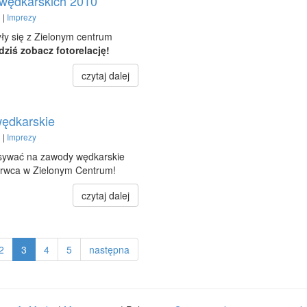
wędkarskich 2010
 |
Imprezy
ły się z Zielonym centrum
dziś zobacz fotorelację!
czytaj dalej
ędkarskie
 |
Imprezy
isywać na zawody wędkarskie
zerwca w Zielonym Centrum!
czytaj dalej
2
3
4
5
następna