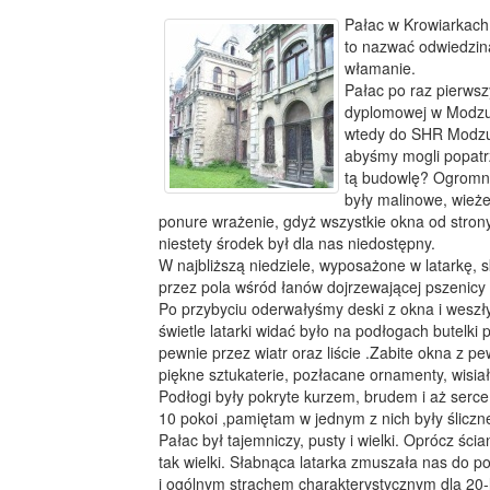
Pałac w Krowiarkach
to nazwać odwiedzin
włamanie.
Pałac po raz pierws
dyplomowej w Modzur
wtedy do SHR Modzuró
abyśmy mogli popatr
tą budowlę? Ogromny 
były malinowe, wież
ponure wrażenie, gdyż wszystkie okna od strony
niestety środek był dla nas niedostępny.
W najbliższą niedziele, wyposażone w latarkę,
przez pola wśród łanów dojrzewającej pszenicy 
Po przybyciu oderwałyśmy deski z okna i weszły
świetle latarki widać było na podłogach butelki
pewnie przez wiatr oraz liście .Zabite okna z 
piękne sztukaterie, pozłacane ornamenty, wisia
Podłogi były pokryte kurzem, brudem i aż serce
10 pokoi ,pamiętam w jednym z nich były śliczne
Pałac był tajemniczy, pusty i wielki. Oprócz ści
tak wielki. Słabnąca latarka zmuszała nas do p
i ogólnym strachem charakterystycznym dla 20-