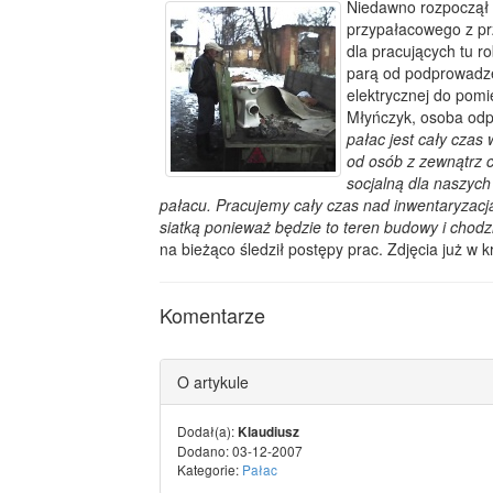
Niedawno rozpoczął 
przypałacowego z p
dla pracujących tu r
parą od podprowadze
elektrycznej do pomi
Młyńczyk, osoba odp
pałac jest cały czas
od osób z zewnątrz 
socjalną dla naszyc
pałacu. Pracujemy cały czas nad inwentaryzacją
siatką ponieważ będzie to teren budowy i chodz
na bieżąco śledził postępy prac. Zdjęcia już w k
Komentarze
O artykule
Dodał(a):
Klaudiusz
Dodano: 03-12-2007
Kategorie:
Pałac